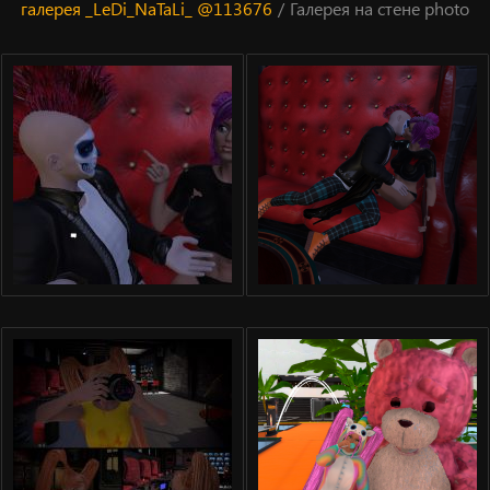
галерея _LeDi_NaTaLi_ @113676
/
Галерея на стене photo