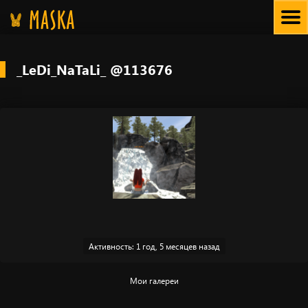
Skip
to
content
_LeDi_NaTaLi_ @113676
Активность: 1 год, 5 месяцев назад
Мои галереи