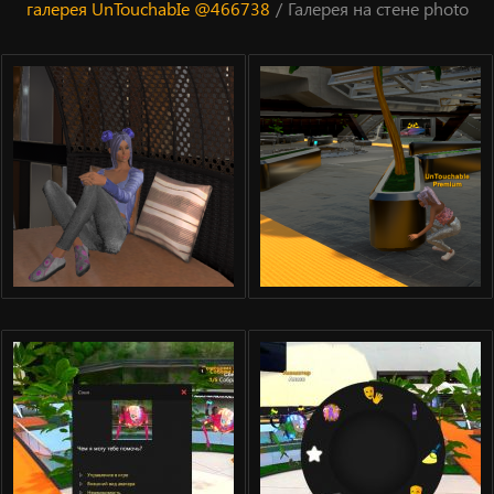
галерея UnTouchabIe @466738
/
Галерея на стене photo