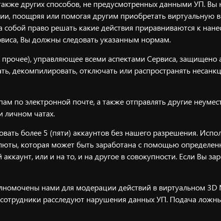
 также других способов, не предусмотренных данными УП. В
рии, поощряя или помогая другим приобретать виртуальную 
а собой право решать какие действия приравниваются к нане
рвиса, Вы должны следовать указанным нормам.
рочее), управляющее всеми аспектами Сервиса, защищено а
ать, декомпилировать, отключать или распространять несан
пам по электронной почте, а также отправлять другие неуме
 личном чатах.
ать более 5 (пяти) аккаунтов без нашего разрешения. Испо
юты, которая может быть заработана с помощью определенны
 аккаунт, или и на то, и на другое в совокупности. Если Вы з
олномочены нами для модерации действий в виртуальном 3D 
и сотрудники расследуют нарушения данных УП. Подача ложн