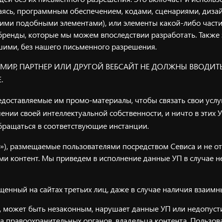
аясь, программным обеспечением, кодами, сценариями, дизай
ругими подобными элементами), или элементы какой-либо част
бренды, которые мы можем впоследствии разработать. Также
шими, без нашего письменного разрешения.
D МИР, ПАРТНЕР ИЛИ ДРУГОЙ ВЕБСАЙТ НЕ ДОЛЖНЫ ВВОДИ
.
оставляемые им промо-материалы, чтобы связать свои услуг
нии своей интеллектуальной собственности, и ничто в этих 
бращаться в соответствующие инстанции.
»), размещаемые пользователями посредством Севиса и не от
 контент. Мы приведем в исполнение данные УП в случае не
щенный на сайтах третьих лиц, даже в случае наличия взаимн
, может быть незаконным, нарушает данные УП или недопуст
са правоохранительных органов, владельца контента, Пользова