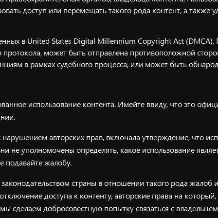
ровать доступ или перемещать такого рода контент, а также у
ых в United States Digital Millennium Copyright Act (DMCA).
о протокола, может быть отправлена противоположной сторо
нциям в рамках судебного процесса, или может быть обнаро
ванное использование контента. Имейте ввиду, что это офиц
нии.
с нарушением авторских прав, включала утверждение, что ис
они не уполномочены определять, какое использование являет
е подавайте жалобу.
 законодательством страны в отношении такого рода жалоб 
 отключение доступа к контенту, авторские права на который
м мы сделаем добросовестную попытку связаться с владельц