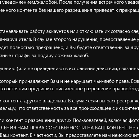
ным уведомлением/жалобой. После получения встречного уве
ленного контента без нашего разрешения приведет к прекра
анавливать работу аккаунтов или отключать их согласно сл
-нарушителя. В случае второго нарушения, предоставление у
удет полностью прекращено, и Вы будете ответственны за др
езные штрафы за подачу ложных жалоб.
дению (или не приведению) в исполнение действий, связанны
 который принадлежит Вам и не нарушает чьи-либо права. Есл
ь в состоянии предъявить письменное разрешение правооблада
и контента другого владельца. В случае если вы распростран
льцу, что ответственность за все происходящее с их контент
ли контент с разрешения других Пользователей, включая фото
ТАВЛЕНИЯ НАМ ПРАВА СОБСТВЕННОСТИ НА ВАШ КОНТЕНТ. Но так
 Ваш контент. В частности, Вы предоставляете нам неисключи