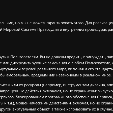
сными, но мы не можем гарантировать этого. Для реализаци
шей Мировой Системе Правосудия и внутренних процедурах ра
гим Пользователям. Вы не должны вредить, принуждать, запу
ные или дискредитирующие замечания о любом Пользователе,
ртуальной версией реального мира, включая и его стандарты
 бы аморальным, вредным или незаконным в реальном мире.
ервисам или их ресурсам (например, инструментам дизайна, 
 Запрещенные действия включают, но не ограничены: выпуск
сервисов, блокированием программного обеспечения Сервис
нты и т.д.), мошенническими действиями, включая, но не огр
угой виртуальный объект, а также использовать их в случае