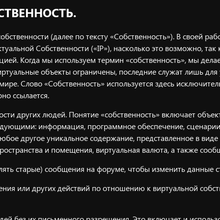
БСТВЕННОСТЬ.
бственности (далее по тексту «Собственность»). В своей ра
альной Собственности («IP»), насколько это возможно, так 
ией. Когда мы используем термин «собственность», мы дела
виртуальные объекты ограничены, последние служат лишь для
мире. Слово «Собственность» используется здесь исключител
оно ссылается.
ости других людей. Понятие «собственность» включает объек
едующими: информация, программное обеспечение, сценарии,
 и любое другое уникальное содержание, представленное в ви
пространства и помещения, виртуальная валюта, а также сооб
ять старые) сообщения на форуме, чтобы изменить данные с
ения или других действий по отношению к виртуальной собс
дей без их письменного разрешения. Это включает и испол