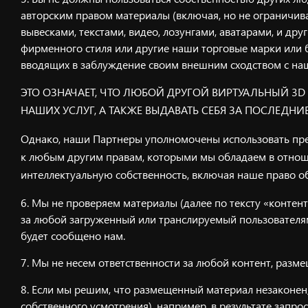
авторским правом материалы (включая, но не ограничив
вывесками, текстами, видео, лозунгами, аватарами, и д
фирменного стиля или другие наши торговые марки или 
вводящих в заблуждение своим внешним сходством с на
ЭТО ОЗНАЧАЕТ, ЧТО ЛЮБОЙ ДРУГОЙ ВИРТУАЛЬНЫЙ 3
НАШИХ УСЛУГ, А ТАКЖЕ ВЫДАВАТЬ СЕБЯ ЗА ПОСЛЕДНИЕ
Однако, наши Партнеры уполномочены использовать пред
к любым другим правам, которыми мы обладаем в отноше
интеллектуальную собственность, включая наше право о
Мы не проверяем материалы (далее по тексту «контент
за любой загруженный или транслируемый пользователями
будет сообщено нам.
Мы не несем ответственности за любой контент, разме
Если мы решим, что размещенный материал незаконен
собственного усмотрения), например, в результате запро