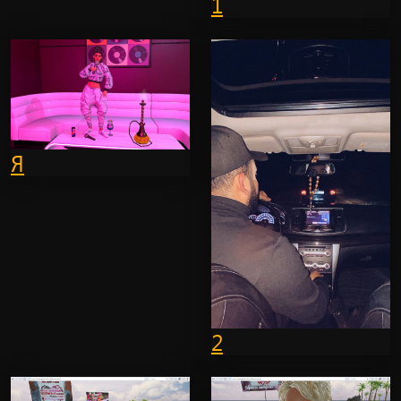
1
Я
2