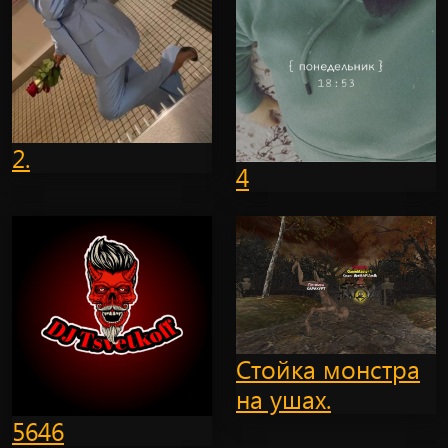
2.
4
Стойка монстра
на ушах.
5646