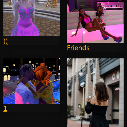
))
Friends
1