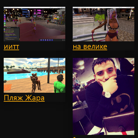
иитт
на велике
Пляж Жара