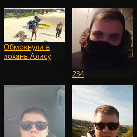
Обмокнули в
лохань Алису
234