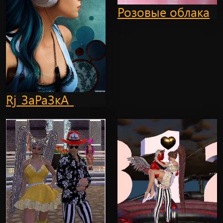
Розовые облака
Rj_ЗаРаЗкА_