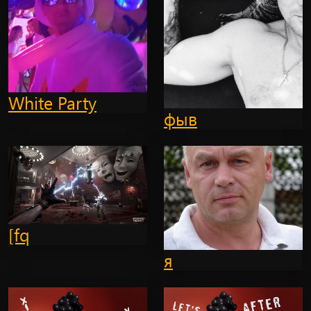
White Party
фыв
[fq
я