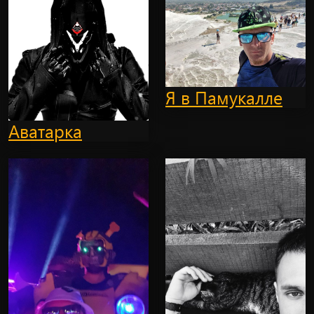
Я в Памукалле
Аватарка