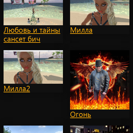
Любовь и тайны
Милла
сансет бич
Милла2
Огонь