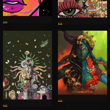
…
…
…
…