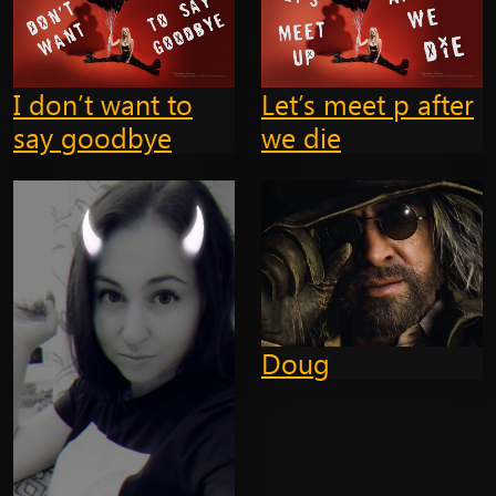
I don’t want to
Let’s meet p after
say goodbye
we die
Doug