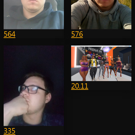
564
576
20.11
335