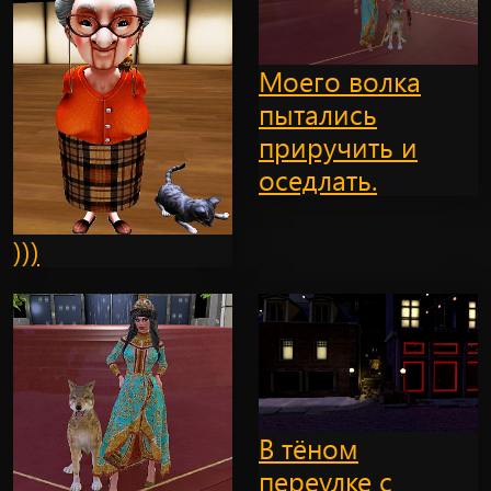
Моего волка
пытались
приручить и
оседлать.
)))
В тёном
переулке с