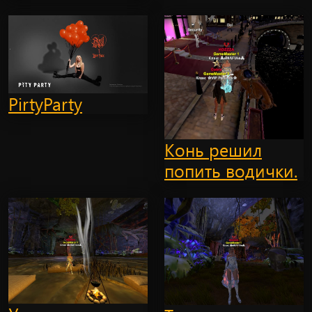
PirtyParty
Конь решил
попить водички.